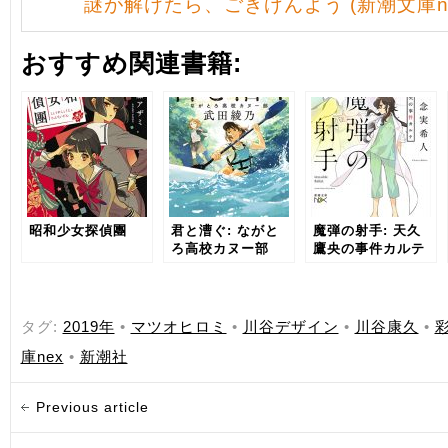
謎が解けたら、ごきげんよう (新潮文庫ne
おすすめ関連書籍:
昭和少女探偵團
君と漕ぐ: ながと
魔弾の射手: 天久
ろ高校カヌー部
鷹央の事件カルテ
タグ:
2019年
•
マツオヒロミ
•
川谷デザイン
•
川谷康久
•
庫nex
•
新潮社
Previous article