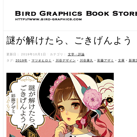
謎が解けたら、ごきげんよう
更新日： 2019年10月1日 ˑ カテゴリ：
文学・評論
ˑ
タグ:
2019年
•
マツオヒロミ
•
川谷デザイン
•
川谷康久
•
彩藤アザミ
•
文庫
•
新潮文