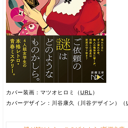
カバー装画：マツオヒロミ（
URL
）
カバーデザイン：川谷康久（川谷デザイン）（