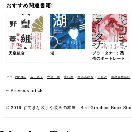
おすすめ関連書籍:
天皇組合
湖
プラータナー: 憑
依のポートレート
タグ:
2019年
•
みっちぇ
•
亡霊工房
•
単行本
•
宮部みゆき
•
川名潤
•
河出書房新社
Previous article
© 2019 すてきな装丁や装画の本屋 Bird Graphics Book Store. All i