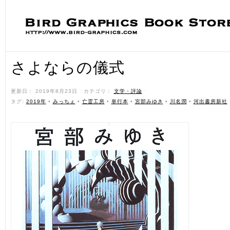
さよならの儀式
更新日： 2019年8月23日 ˑ カテゴリ：
文学・評論
ˑ
タグ:
2019年
•
みっちぇ
•
亡霊工房
•
単行本
•
宮部みゆき
•
川名潤
•
河出書房新社