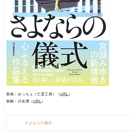
装画：みっちぇ（亡霊工房）（
URL
）
装幀：川名潤（
URL
）
さよならの儀式