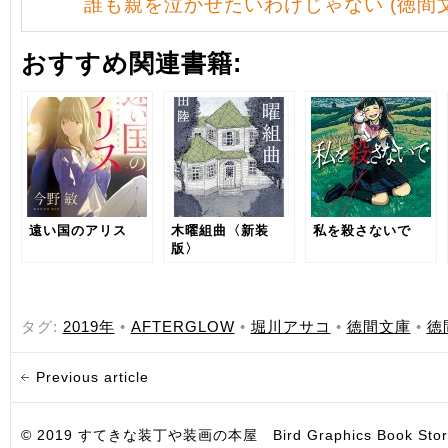
誰も親を泣かせたいわけじゃない (徳間文
おすすめ関連書籍:
遠い国のアリス
木曜組曲〈新装
私を殺さないで
版〉
タグ:
2019年
•
AFTERGLOW
•
堀川アサコ
•
徳間文庫
•
徳
Previous article
© 2019 すてきな装丁や装画の本屋 Bird Graphics Book Store. All i