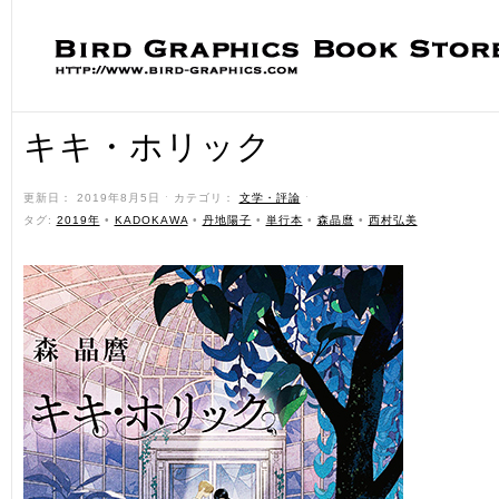
キキ・ホリック
更新日： 2019年8月5日 ˑ カテゴリ：
文学・評論
ˑ
タグ:
2019年
•
KADOKAWA
•
丹地陽子
•
単行本
•
森晶麿
•
西村弘美