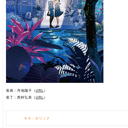
装画：丹地陽子（
URL
）
装丁：西村弘美（
URL
）
キキ・ホリック