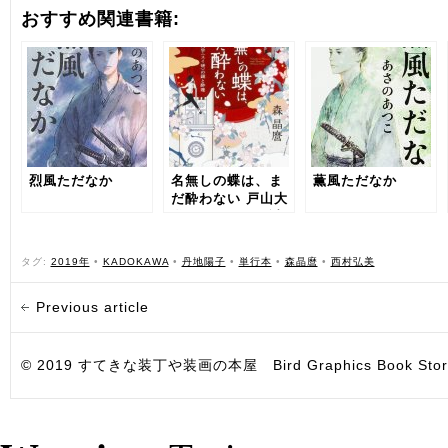
おすすめ関連書籍:
烈風ただなか
名無しの蝶は、ま
薫風ただなか
だ酔わない 戸山大
学〈スイ研〉の謎
と酔理
タグ:
2019年
•
KADOKAWA
•
丹地陽子
•
単行本
•
森晶麿
•
西村弘美
Previous article
© 2019 すてきな装丁や装画の本屋 Bird Graphics Book Store. All i