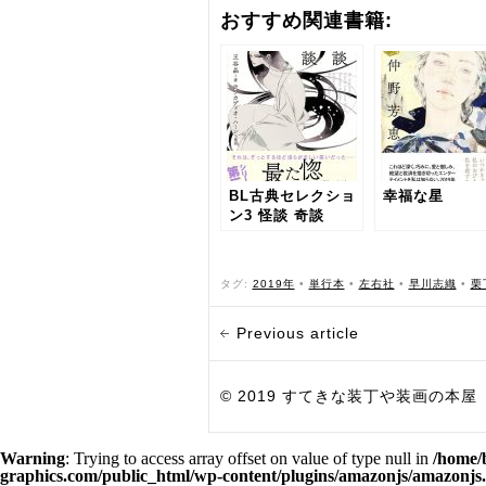
おすすめ関連書籍:
BL古典セレクショ
幸福な星
ン3 怪談 奇談
タグ:
2019年
•
単行本
•
左右社
•
早川志織
•
栗
Previous article
© 2019 すてきな装丁や装画の本屋 Bird Grap
Warning
: Trying to access array offset on value of type null in
/home/
graphics.com/public_html/wp-content/plugins/amazonjs/amazonjs