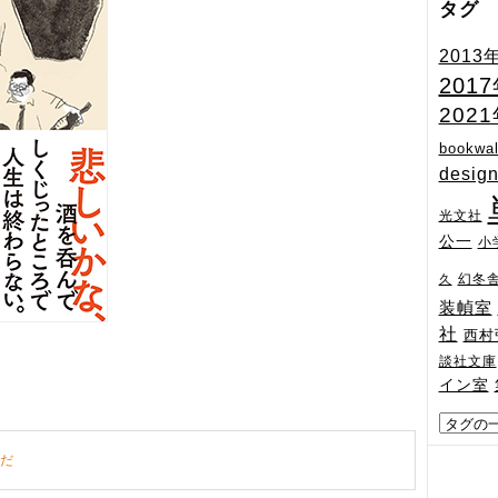
タグ
2013
201
202
bookwal
desig
光文社
公一
小
幻冬
久
装幀室
社
西村
談社文庫
イン室
だ