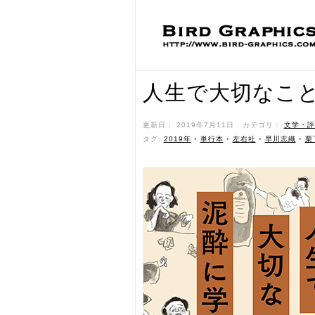
人生で大切なこ
更新日： 2019年7月11日 ˑ カテゴリ：
文学・評
タグ:
2019年
•
単行本
•
左右社
•
早川志織
•
栗