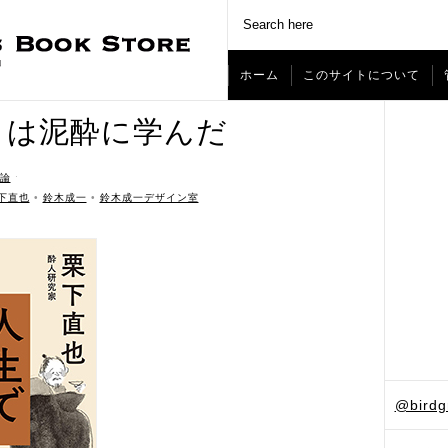
ホーム
このサイトについて
とは泥酔に学んだ
論
ˑ
下直也
•
鈴木成一
•
鈴木成一デザイン室
@bird