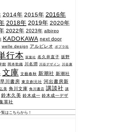
2015年
2016年
2014年
年
7年
2018年
2019年
2020年
1年
2022年
2023年
albireo
KADOKAWA
next door
l
n
アルビレオ
welle design
ポプラ社
単行本
坂野
名久井直子
双葉社
川名潤
学館
岡本歌織
川谷デザイン
川谷康
文庫
新潮社
新潮社
文藝春秋
舎
河出書房新
早川書房
東京創元社
講談社
角川文庫
弘美
角川書店
講
鈴木久美
鈴木成一
鈴木成一デザ
集英社