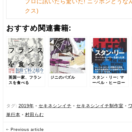
プロに訊いたら驚いた! ニッポンどうなん
クス)
おすすめ関連書籍:
英国一家、フラン
ジニのパズル
スタン・リー: マ
スを食べる
ーベル・ヒーロー
を創った男
タグ:
2019年
•
セキネシンイチ
•
セキネシンイチ制作室
•
単行本
•
村田らむ
Previous article