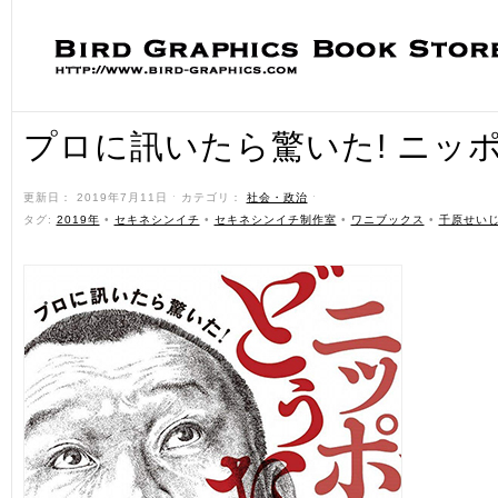
プロに訊いたら驚いた! ニッ
更新日： 2019年7月11日 ˑ カテゴリ：
社会・政治
ˑ
タグ:
2019年
•
セキネシンイチ
•
セキネシンイチ制作室
•
ワニブックス
•
千原せい