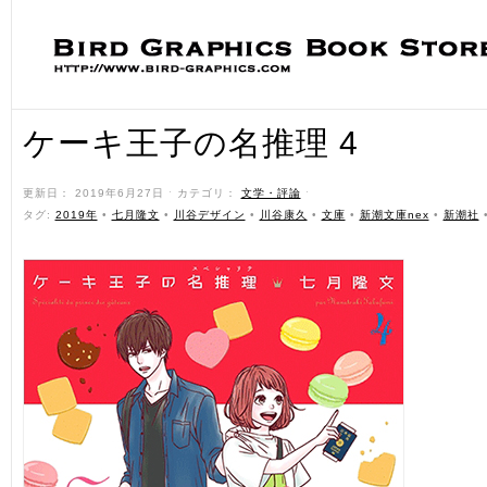
ケーキ王子の名推理 4
更新日： 2019年6月27日 ˑ カテゴリ：
文学・評論
ˑ
タグ:
2019年
•
七月隆文
•
川谷デザイン
•
川谷康久
•
文庫
•
新潮文庫nex
•
新潮社