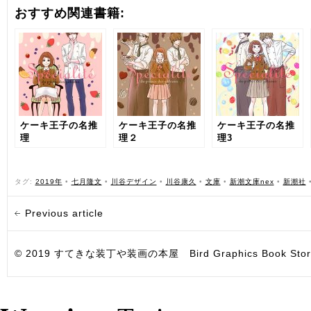
おすすめ関連書籍:
ケーキ王子の名推
ケーキ王子の名推
ケーキ王子の名推
理
理２
理3
タグ:
2019年
•
七月隆文
•
川谷デザイン
•
川谷康久
•
文庫
•
新潮文庫nex
•
新潮社
Previous article
© 2019 すてきな装丁や装画の本屋 Bird Graphics Book Store. All i