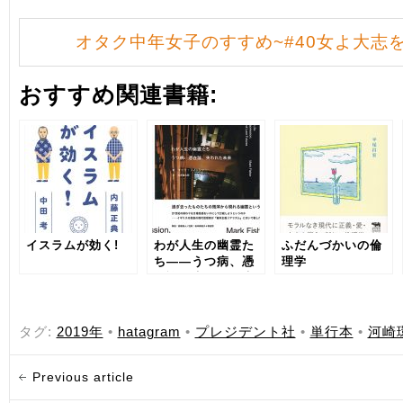
オタク中年女子のすすめ~#40女よ大志
おすすめ関連書籍:
イスラムが効く!
わが人生の幽霊た
ふだんづかいの倫
ち――うつ病、憑
理学
在論、失われた未
来
タグ:
2019年
•
hatagram
•
プレジデント社
•
単行本
•
河崎
Previous article