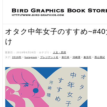
オタク中年女子のすすめ~#4
け
更新日： 2019年6月26日 ˑ カテゴリ：
人文・思想
ˑ
タグ:
2019年
•
hatagram
•
プレジデント社
•
単行本
•
河崎環
•
秦浩司
•
西山寛紀