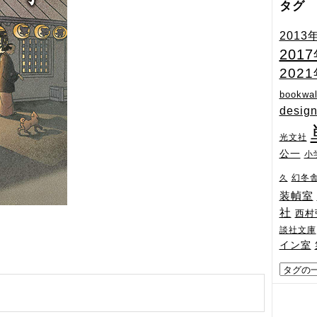
タグ
2013
201
202
bookwal
desig
光文社
公一
小
幻冬
久
装幀室
社
西村
談社文庫
イン室