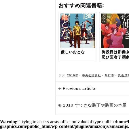
おすすめ関連書籍:
優しいおとな
御役目は影働き
忍び医者了潤
タグ:
2019年
•
中央公論新社
•
単行本
•
奥山景
Previous article
© 2019 すてきな装丁や装画の本屋 Bird Grap
Warning
: Trying to access array offset on value of type null in
/home/
graphics.com/public_html/wp-content/plugins/amazonjs/amazonjs