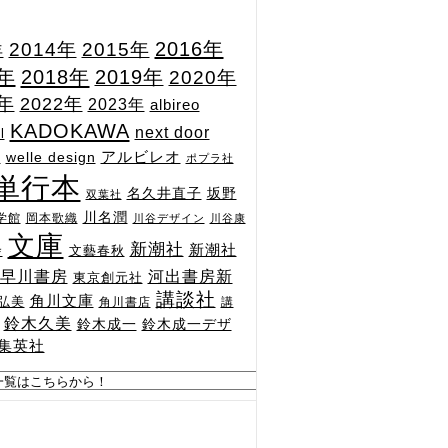
2015年
2016年
2014年
年
7年
2018年
2019年
2020年
1年
2022年
2023年
albireo
KADOKAWA
next door
l
n
アルビレオ
welle design
ポプラ社
単行本
坂野
名久井直子
双葉社
川名潤
学館
岡本歌織
川谷デザイン
川谷康
文庫
新潮社
新潮社
文藝春秋
舎
河出書房新
早川書房
東京創元社
講談社
角川文庫
弘美
角川書店
講
鈴木久美
鈴木成一
鈴木成一デザ
集英社