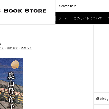
ホーム
このサイトについて
論
ˑ
布子
•
山影麻奈
•
浅見ハナ
@bird