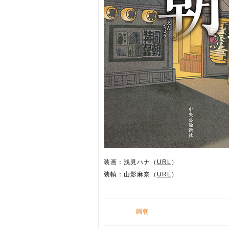
装画：浅見ハナ（
URL
）
装幀：山影麻奈（
URL
）
圓朝