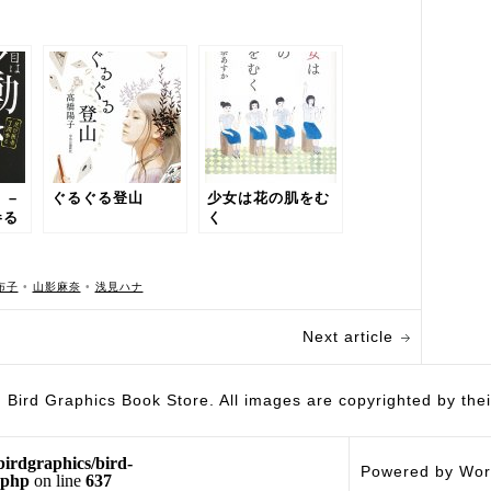
 –
ぐるぐる登山
少女は花の肌をむ
参る
く
布子
•
山影麻奈
•
浅見ハナ
Next article
hics Book Store. All images are copyrighted by their 
birdgraphics/bird-
Powered by Wor
.php
on line
637