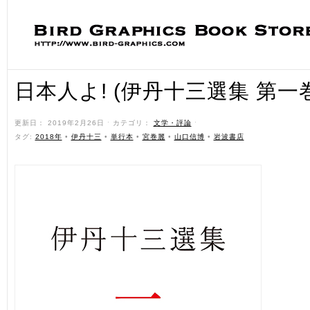
日本人よ! (伊丹十三選集 第一
更新日： 2019年2月26日 ˑ カテゴリ：
文学・評論
ˑ
タグ:
2018年
•
伊丹十三
•
単行本
•
宮巻麗
•
山口信博
•
岩波書店