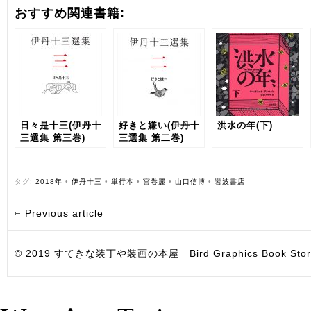
おすすめ関連書籍:
日々是十三(伊丹十
好きと嫌い(伊丹十
洪水の年(下)
三選集 第三巻)
三選集 第二巻)
タグ:
2018年
•
伊丹十三
•
単行本
•
宮巻麗
•
山口信博
•
岩波書店
Previous article
© 2019 すてきな装丁や装画の本屋 Bird Graphics Book Store. All i