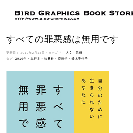
すべての罪悪感は無用です
更新日： 2019年2月14日 ˑ カテゴリ：
人文・思想
ˑ
タグ:
2019年
•
単行本
•
扶桑社
•
斎藤学
•
鈴木千佳子