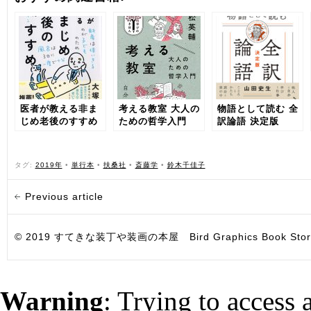
医者が教える非ま
考える教室 大人の
物語として読む 全
じめ老後のすすめ
ための哲学入門
訳論語 決定版
タグ:
2019年
•
単行本
•
扶桑社
•
斎藤学
•
鈴木千佳子
Previous article
© 2019 すてきな装丁や装画の本屋 Bird Graphics Book Store. All i
Warning
: Trying to access 