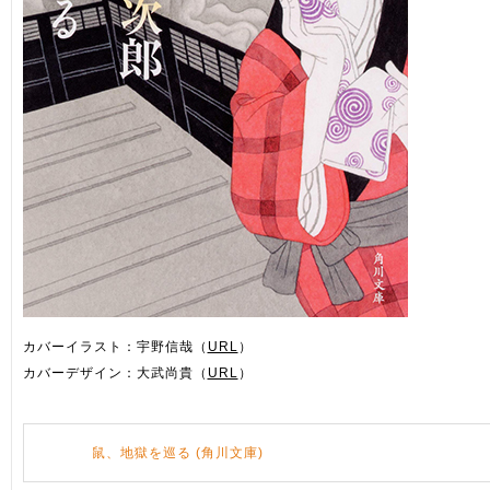
カバーイラスト：宇野信哉（
URL
）
カバーデザイン：大武尚貴（
URL
）
鼠、地獄を巡る (角川文庫)