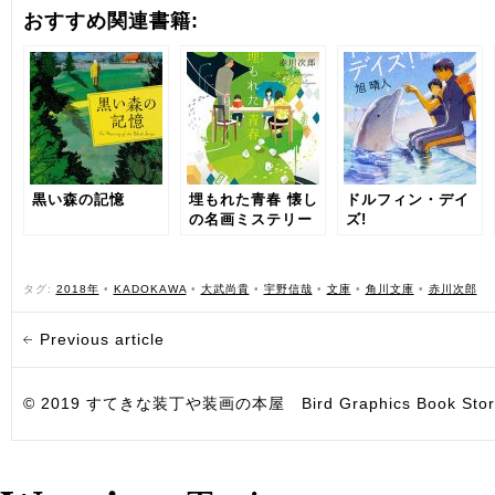
おすすめ関連書籍:
黒い森の記憶
埋もれた青春 懐し
ドルフィン・デイ
の名画ミステリー
ズ!
（３）
タグ:
2018年
•
KADOKAWA
•
大武尚貴
•
宇野信哉
•
文庫
•
角川文庫
•
赤川次郎
Previous article
© 2019 すてきな装丁や装画の本屋 Bird Graphics Book Store. All i