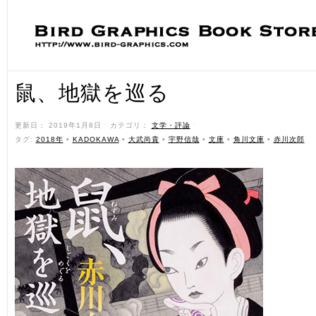
鼠、地獄を巡る
更新日： 2019年1月8日 ˑ カテゴリ：
文学・評論
ˑ
タグ:
2018年
•
KADOKAWA
•
大武尚貴
•
宇野信哉
•
文庫
•
角川文庫
•
赤川次郎