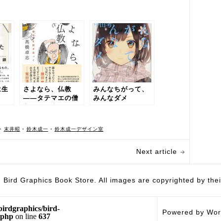
は生
さよなら、仏教
みんなちがって、
――タテマエの僧
みんなダメ
衣を脱ぎ去って
•
末井昭
•
鈴木成一
•
鈴木成一デザイン室
Next article
hics Book Store. All images are copyrighted by their 
birdgraphics/bird-
Powered by Wor
.php
on line
637