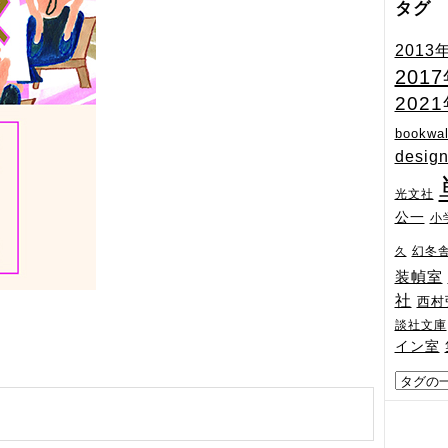
タグ
2013
201
202
bookwal
desig
光文社
公一
小
幻冬
久
装幀室
社
西村
談社文庫
イン室