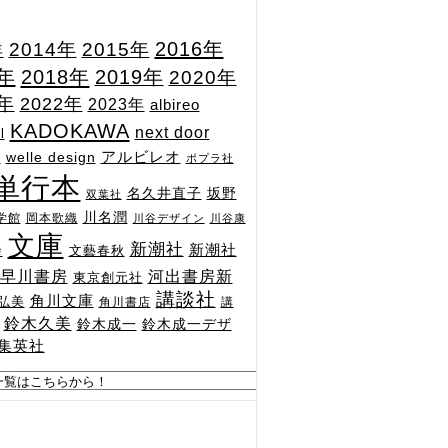
2015年
2016年
2014年
年
7年
2018年
2019年
2020年
1年
2022年
2023年
albireo
KADOKAWA
next door
l
n
アルビレオ
welle design
ポプラ社
単行本
坂野
名久井直子
双葉社
川名潤
学館
岡本歌織
川谷デザイン
川谷康
文庫
新潮社
新潮社
文藝春秋
舎
河出書房新
早川書房
東京創元社
講談社
角川文庫
弘美
角川書店
講
鈴木久美
鈴木成一
鈴木成一デザ
集英社