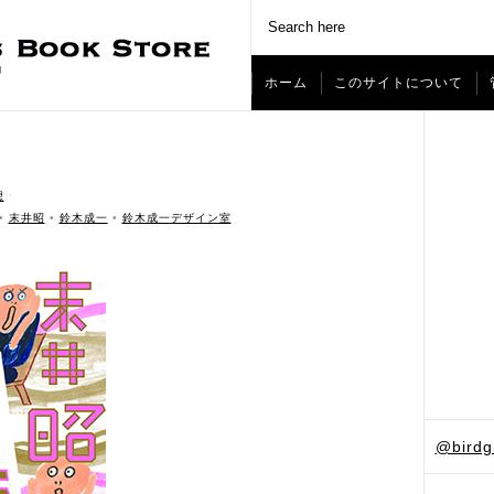
ホーム
このサイトについて
想
ˑ
•
末井昭
•
鈴木成一
•
鈴木成一デザイン室
@bird