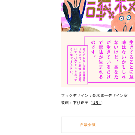
ブックデザイン：鈴木成一デザイン室
装画：下杉正子（
URL
）
自殺会議