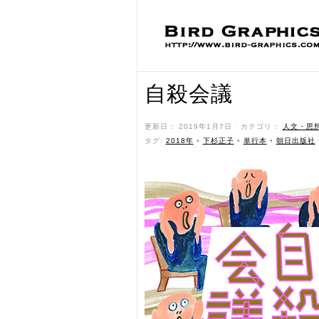
自殺会議
更新日： 2019年1月7日 ˑ カテゴリ：
人文・思
タグ:
2018年
•
下杉正子
•
単行本
•
朝日出版社