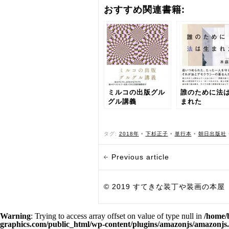
おすすめ関連書籍:
ミルコの出版グル
誰のために法
グル講義
まれた
タグ:
2018年
•
下杉正子
•
単行本
•
朝日出版社
Previous article
© 2019 すてきな装丁や装画の本屋 Bird Grap
Warning
: Trying to access array offset on value of type null in
/home/
graphics.com/public_html/wp-content/plugins/amazonjs/amazonjs