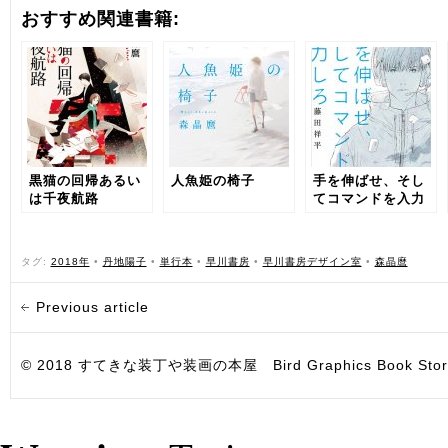
おすすめ関連書籍:
黒猫の回帰あるい
人魚姫の椅子
手を伸ばせ、そし
は千夜航路
てコマンドを入力
しろ
タグ:
2018年
•
丹地陽子
•
単行本
•
早川書房
•
早川書房デザイン室
•
森晶麿
Previous article
© 2018 すてきな装丁や装画の本屋 Bird Graphics Book Store. All i