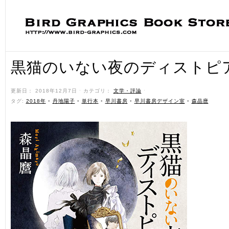
黒猫のいない夜のディストピ
更新日： 2018年12月7日 ˑ カテゴリ：
文学・評論
ˑ
タグ:
2018年
•
丹地陽子
•
単行本
•
早川書房
•
早川書房デザイン室
•
森晶麿