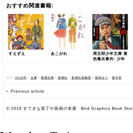
おすすめ関連書籍:
すえずえ
あこがれ
周五郎少年文庫 黄
色毒矢事件: 少年
探偵春田龍介
タグ:
2018年
•
文庫
•
新潮文庫
•
新潮社
•
新潮社装幀室
•
柴田ゆう
•
畠中恵
Previous article
© 2018 すてきな装丁や装画の本屋 Bird Graphics Book Store. All i