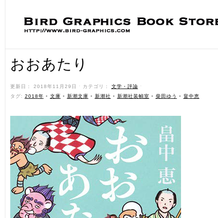
おおあたり
更新日： 2018年11月29日 ˑ カテゴリ：
文学・評論
ˑ
タグ:
2018年
•
文庫
•
新潮文庫
•
新潮社
•
新潮社装幀室
•
柴田ゆう
•
畠中恵