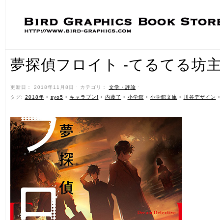
夢探偵フロイト -てるてる坊主
更新日： 2018年11月8日 ˑ カテゴリ：
文学・評論
ˑ
タグ:
2018年
•
syo5
•
キャラブン!
•
内藤了
•
小学館
•
小学館文庫
•
川谷デザイン