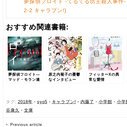
夢探偵フロイト -てるてる坊主殺人事件- 
2-2 キャラブン!)
おすすめ関連書籍:
夢探偵フロイト―
原之内菊子の憂鬱
フィッターXの異
マッド・モラン連
なインタビュー
常な愛情
続死事件―
タグ:
2018年
•
syo5
•
キャラブン!
•
内藤了
•
小学館
•
小学
谷康久
•
文庫
Previous article