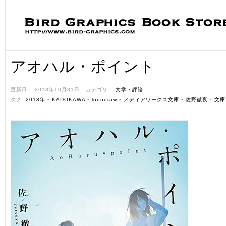
アオハル・ポイント
更新日： 2018年10月31日 ˑ カテゴリ：
文学・評論
ˑ
タグ:
2018年
•
KADOKAWA
•
loundraw
•
メディアワークス文庫
•
佐野徹夜
•
文庫