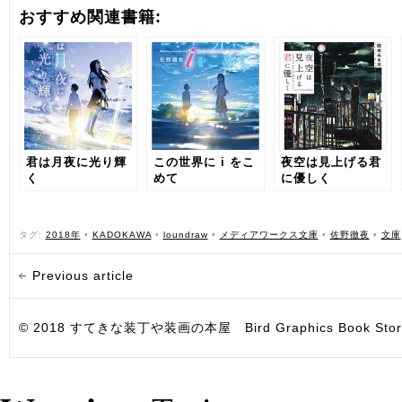
おすすめ関連書籍:
君は月夜に光り輝
この世界に i をこ
夜空は見上げる君
く
めて
に優しく
タグ:
2018年
•
KADOKAWA
•
loundraw
•
メディアワークス文庫
•
佐野徹夜
•
文庫
Previous article
© 2018 すてきな装丁や装画の本屋 Bird Graphics Book Store. All i