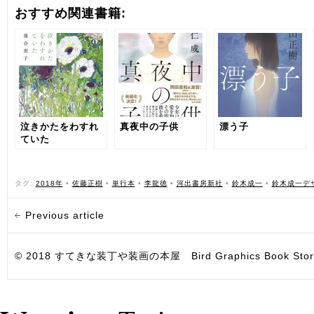
おすすめ関連書籍:
泣きかたをわすれ
真夜中の子供
漂う子
ていた
タグ:
2018年
•
佐藤正樹
•
単行本
•
李龍徳
•
河出書房新社
•
鈴木成一
•
鈴木成一デ
Previous article
© 2018 すてきな装丁や装画の本屋 Bird Graphics Book Store. All i