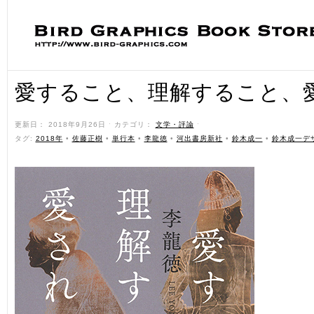
愛すること、理解すること、
更新日： 2018年9月26日 ˑ カテゴリ：
文学・評論
ˑ
タグ:
2018年
•
佐藤正樹
•
単行本
•
李龍徳
•
河出書房新社
•
鈴木成一
•
鈴木成一デ