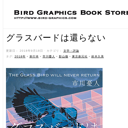
グラスバードは還らない
更新日： 2018年9月18日 ˑ カテゴリ：
文学・評論
ˑ
タグ:
2018年
•
単行本
•
市川憂人
•
影山徹
•
東京創元社
•
鈴木久美