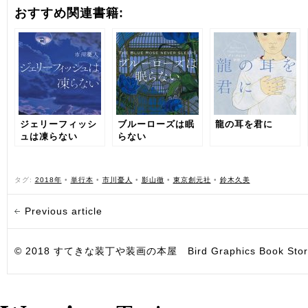
おすすめ関連書籍:
ジェリーフィッシ
ブルーローズは眠
龍の耳を君に
ュは凍らない
らない
タグ:
2018年
•
単行本
•
市川憂人
•
影山徹
•
東京創元社
•
鈴木久美
Previous article
© 2018 すてきな装丁や装画の本屋 Bird Graphics Book Store. All i