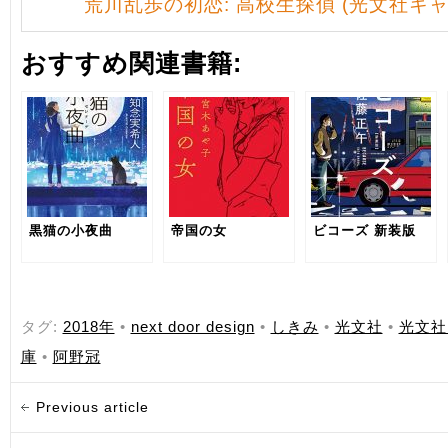
荒川乱歩の初恋: 高校生探偵 (光文社キャ
おすすめ関連書籍:
黒猫の小夜曲
帝国の女
ビコーズ 新装版
タグ:
2018年
•
next door design
•
しきみ
•
光文社
•
光文社
庫
•
阿野冠
Previous article