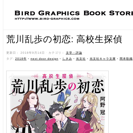
荒川乱歩の初恋: 高校生探偵
更新日： 2018年9月14日 ˑ カテゴリ：
文学・評論
ˑ
タグ:
2018年
•
next door design
•
しきみ
•
光文社
•
光文社キャラ文庫
•
岡本歌織