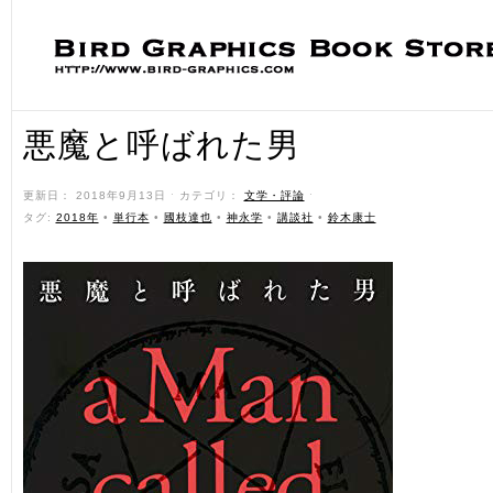
悪魔と呼ばれた男
更新日： 2018年9月13日 ˑ カテゴリ：
文学・評論
ˑ
タグ:
2018年
•
単行本
•
國枝達也
•
神永学
•
講談社
•
鈴木康士