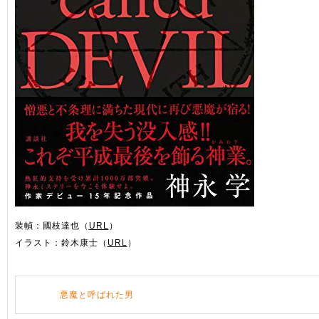
装幀：國枝達也（
URL
）
イラスト：鈴木康士（
URL
）
悪魔と呼ばれた男