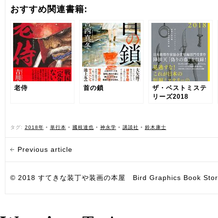
おすすめ関連書籍:
老侍
首の鎖
ザ・ベストミステ
リーズ2018
タグ:
2018年
•
単行本
•
國枝達也
•
神永学
•
講談社
•
鈴木康士
Previous article
© 2018 すてきな装丁や装画の本屋 Bird Graphics Book Store. All i