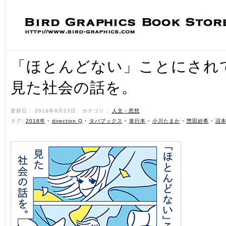
「ほとんどない」ことにされ
見た社会の話を。
更新日： 2018年8月23日 ˑ カテゴリ：
人文・思想
ˑ
タグ:
2018年
•
direction Q
•
タバブックス
•
単行本
•
小川たまか
•
惣田紗希
•
沼