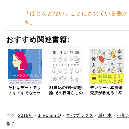
「ほとんどない」ことにされている側か
を。
おすすめ関連書籍:
それはデートでも
21世紀の楕円幻想
デンマーク幸福研
トキメキでもセッ
論 その日暮らしの
究所が教える「幸
クスでもない 「な
哲学
せ」の定義
いこと」にされて
きた「顔見知りに
よる強姦」の実態
タグ:
2018年
•
direction Q
•
タバブックス
•
単行本
•
小川
希子