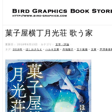
菓子屋横丁月光荘 歌う家
更新日： 2018年8月13日 ˑ カテゴリ：
文学・評論
ˑ
タグ:
2018年
•
ほしおさなえ
•
ハルキ文庫
•
丹地陽子
•
五十嵐徹
•
文庫
•
芦澤泰偉