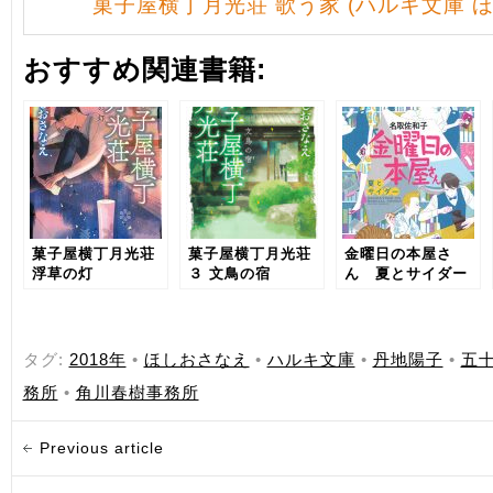
菓子屋横丁月光荘 歌う家 (ハルキ文庫 ほ 5
おすすめ関連書籍:
菓子屋横丁月光荘
菓子屋横丁月光荘
金曜日の本屋さ
浮草の灯
３ 文鳥の宿
ん 夏とサイダー
タグ:
2018年
•
ほしおさなえ
•
ハルキ文庫
•
丹地陽子
•
五
務所
•
角川春樹事務所
Previous article