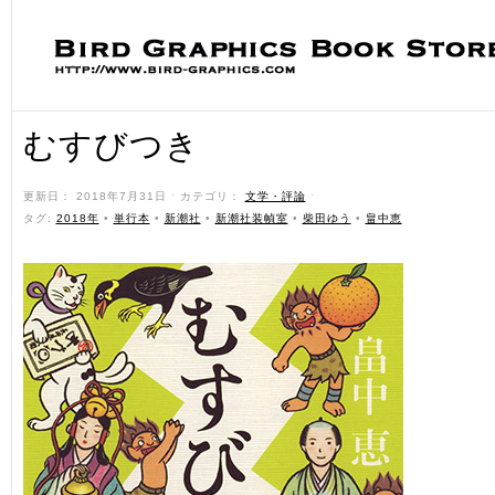
むすびつき
更新日： 2018年7月31日 ˑ カテゴリ：
文学・評論
ˑ
タグ:
2018年
•
単行本
•
新潮社
•
新潮社装幀室
•
柴田ゆう
•
畠中恵