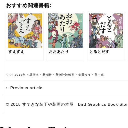
おすすめ関連書籍:
すえずえ
おおあたり
とるとだす
タグ:
2018年
•
単行本
•
新潮社
•
新潮社装幀室
•
柴田ゆう
•
畠中恵
Previous article
© 2018 すてきな装丁や装画の本屋 Bird Graphics Book Store. All i