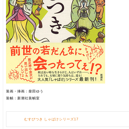
装画・挿画：柴田ゆう
装幀：新潮社装幀室
むすびつき しゃばけシリーズ17