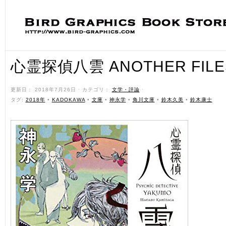
心霊探偵八雲 ANOTHER FIL
更新日： 2018年7月26日 ˑ カテゴリ：
文学・評論
ˑ
タグ:
2018年
•
KADOKAWA
•
文庫
•
神永学
•
角川文庫
•
鈴木久美
•
鈴木康士