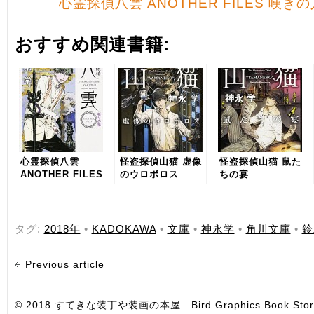
心霊探偵八雲 ANOTHER FILES 嘆きの
おすすめ関連書籍:
心霊探偵八雲
怪盗探偵山猫 虚像
怪盗探偵山猫 鼠た
ANOTHER FILES
のウロボロス
ちの宴
祈りの柩
タグ:
2018年
•
KADOKAWA
•
文庫
•
神永学
•
角川文庫
•
鈴
Previous article
© 2018 すてきな装丁や装画の本屋 Bird Graphics Book Store. All i