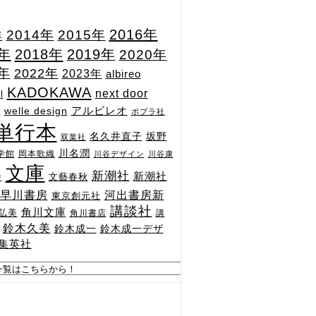
2015年
2016年
2014年
年
7年
2018年
2019年
2020年
1年
2022年
2023年
albireo
KADOKAWA
next door
l
n
アルビレオ
welle design
ポプラ社
単行本
坂野
名久井直子
双葉社
川名潤
学館
岡本歌織
川谷デザイン
川谷康
文庫
新潮社
新潮社
文藝春秋
舎
河出書房新
早川書房
東京創元社
講談社
角川文庫
弘美
角川書店
講
鈴木久美
鈴木成一
鈴木成一デザ
集英社