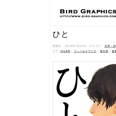
ひと
更新日： 2018年7月13日 ˑ カテゴリ：
文学・評
タグ:
2018年
•
フィールドワーク
•
単行本
•
多