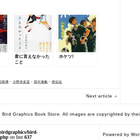
君に言えなかった
ホケツ!
こと
田和博
•
小野寺史宜
•
田中海帆
•
祥伝社
Next article
hics Book Store. All images are copyrighted by their 
birdgraphics/bird-
Powered by Wor
.php
on line
637