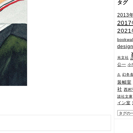
タグ
2013
201
202
bookwal
desig
光文社
公一
小
幻冬
久
装幀室
社
西村
談社文庫
イン室