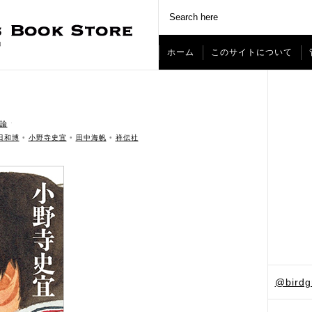
ホーム
このサイトについて
論
ˑ
田和博
•
小野寺史宜
•
田中海帆
•
祥伝社
@bird