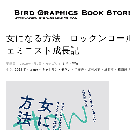
女になる方法 ロックンロール
ェミニスト成長記
更新日： 2018年7月9日 ˑ カテゴリ：
文学・評論
ˑ
タグ:
2018年
•
tento
•
キャトリン・モラン
•
伊藤眸
•
北村紗衣
•
単行本
•
梅崎彩