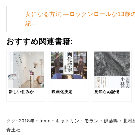
女になる方法 ―ロックンロールな13歳
記―
おすすめ関連書籍:
新しい住みか
映画化決定
見知らぬ記憶
タグ:
2018年
•
tento
•
キャトリン・モラン
•
伊藤眸
•
北村
青土社