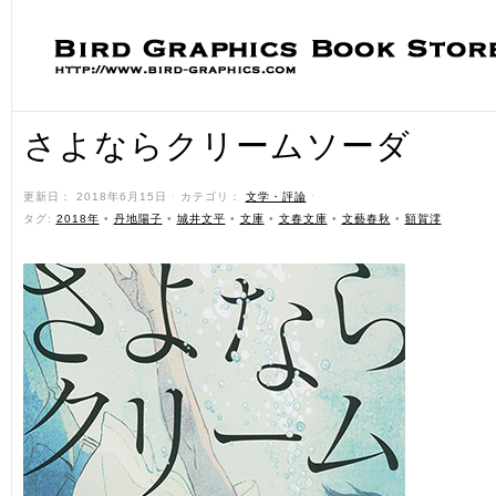
さよならクリームソーダ
更新日： 2018年6月15日 ˑ カテゴリ：
文学・評論
ˑ
タグ:
2018年
•
丹地陽子
•
城井文平
•
文庫
•
文春文庫
•
文藝春秋
•
額賀澪