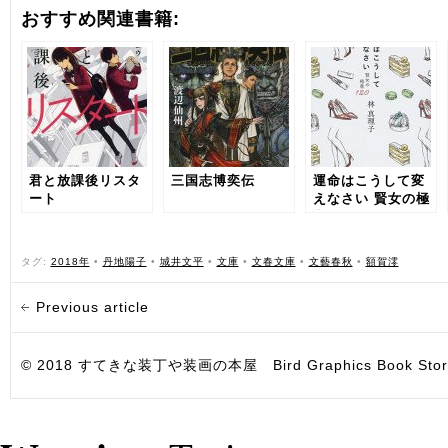
おすすめ関連書籍:
君と放課後リスタ
三国志博奕伝
運命はこうして変
ート
えなさい 賢女の極
意120
タグ:
2018年
•
丹地陽子
•
城井文平
•
文庫
•
文春文庫
•
文藝春秋
•
額賀澪
Previous article
© 2018 すてきな装丁や装画の本屋 Bird Graphics Book Store. All i