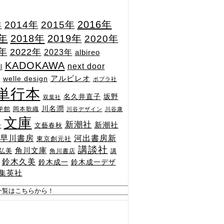
2015年
2016年
2014年
年
7年
2018年
2019年
2020年
1年
2022年
2023年
albireo
KADOKAWA
next door
l
n
アルビレオ
welle design
ポプラ社
単行本
坂野
名久井直子
双葉社
川名潤
学館
岡本歌織
川谷デザイン
川谷康
文庫
新潮社
新潮社
文藝春秋
舎
河出書房新
早川書房
東京創元社
講談社
角川文庫
弘美
角川書店
講
鈴木久美
鈴木成一
鈴木成一デザ
集英社