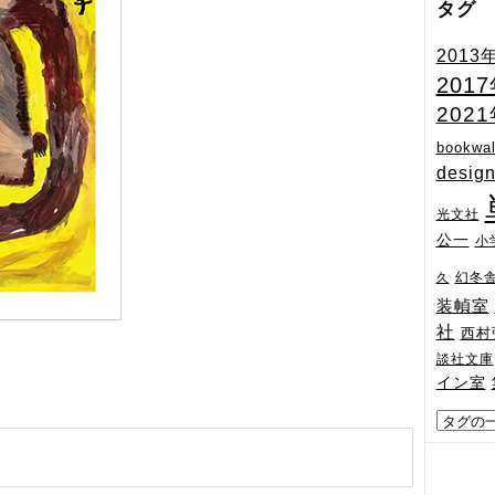
タグ
2013
201
202
bookwal
desig
光文社
公一
小
幻冬
久
装幀室
社
西村
談社文庫
イン室