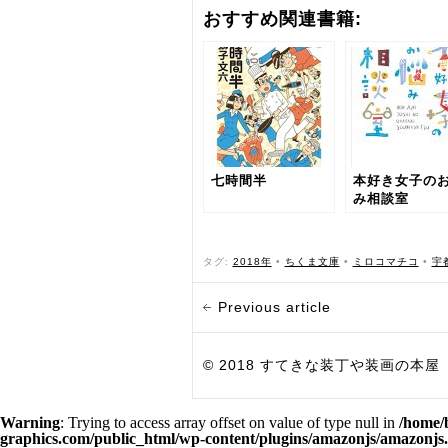
おすすめ関連書籍:
七時間半
本好き女子の
み相談室
タグ:
2018年
•
ちくま文庫
•
ミロコマチコ
•
宇
Previous article
© 2018 すてきな装丁や装画の本屋 Bird Grap
Warning
: Trying to access array offset on value of type null in
/home/
graphics.com/public_html/wp-content/plugins/amazonjs/amazonjs