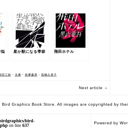
お悩
星か獣になる季節
飛田ホテル
都宮三鈴
•
文庫
•
筑摩書房
•
高橋久美子
Next article
hics Book Store. All images are copyrighted by their 
birdgraphics/bird-
Powered by Wor
.php
on line
637