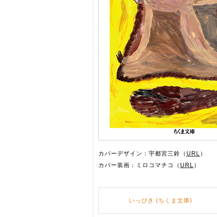
カバーデザイン：宇都宮三鈴（
URL
）
カバー装画：ミロコマチコ（
URL
）
いっぴき (ちくま文庫)