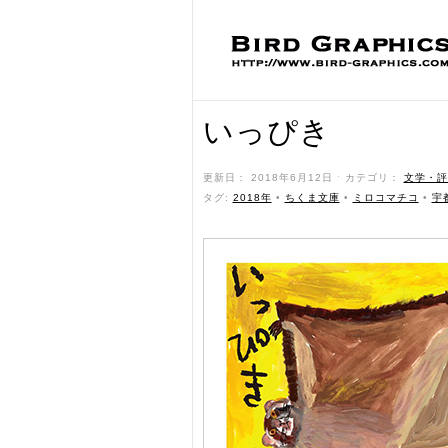
いっぴき
更新日： 2018年6月12日 ˑ カテゴリ：
文学・評
タグ:
2018年
•
ちくま文庫
•
ミロコマチコ
•
宇