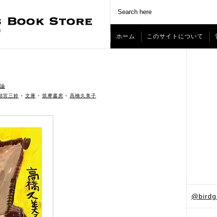
ホーム
このサイトについて
論
ˑ
都宮三鈴
•
文庫
•
筑摩書房
•
高橋久美子
@bird