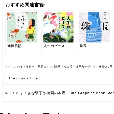
おすすめ関連書籍:
犬棒日記
人生のピース
珠玉
タグ:
2018年
•
単行本
•
双葉社
•
小川恵子
•
杉山巧
•
瀬戸内デザイン
•
麻宮ゆり子
Previous article
© 2018 すてきな装丁や装画の本屋 Bird Graphics Book Store. All i