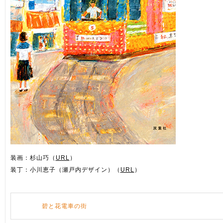
装画：杉山巧（
URL
）
装丁：小川恵子（瀬戸内デザイン）（
URL
）
碧と花電車の街