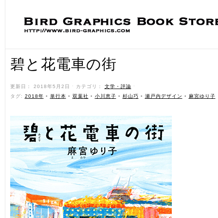
碧と花電車の街
更新日： 2018年5月2日 ˑ カテゴリ：
文学・評論
ˑ
タグ:
2018年
•
単行本
•
双葉社
•
小川恵子
•
杉山巧
•
瀬戸内デザイン
•
麻宮ゆり子