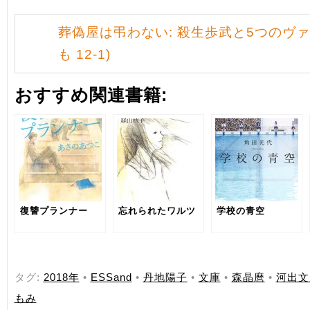
葬偽屋は弔わない: 殺生歩武と5つのヴァ
も 12-1)
おすすめ関連書籍:
復讐プランナー
忘れられたワルツ
学校の青空
タグ:
2018年
•
ESSand
•
丹地陽子
•
文庫
•
森晶麿
•
河出文
もみ