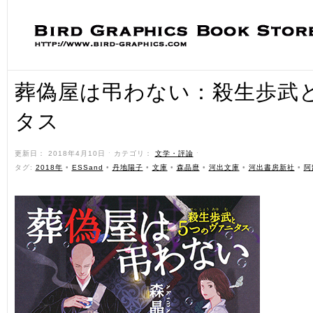
葬偽屋は弔わない：殺生歩武
タス
更新日： 2018年4月10日 ˑ カテゴリ：
文学・評論
ˑ
タグ:
2018年
•
ESSand
•
丹地陽子
•
文庫
•
森晶麿
•
河出文庫
•
河出書房新社
•
阿