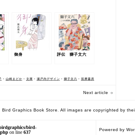
御身
評伝 獅子文六
子
•
山崎まどか
•
文庫
•
瀬戸内デザイン
•
獅子文六
•
筑摩書房
Next article
hics Book Store. All images are copyrighted by their 
birdgraphics/bird-
Powered by Wor
.php
on line
637