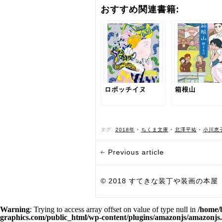
おすすめ関連書籍:
ロボッチイヌ
箱根山
タグ:
2018年
•
ちくま文庫
•
北澤平祐
•
小川恵
Previous article
© 2018 すてきな装丁や装画の本屋 Bird Grap
Warning
: Trying to access array offset on value of type null in
/home/
graphics.com/public_html/wp-content/plugins/amazonjs/amazonjs