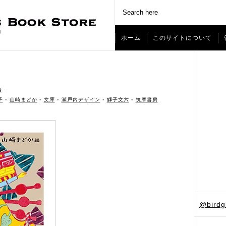
ホーム
このサイトについて
論
ˑ
子
•
山崎まどか
•
文庫
•
瀬戸内デザイン
•
獅子文六
•
筑摩書房
@bird