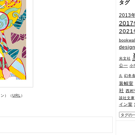
タグ
2013
201
202
bookwal
desig
光文社
公一
小
幻冬
久
装幀室
社
西村
イン）（
URL
）
談社文庫
イン室