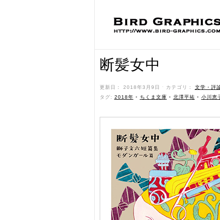
断髪女中
更新日： 2018年3月9日 ˑ カテゴリ：
文学・評
タグ:
2018年
•
ちくま文庫
•
北澤平祐
•
小川恵