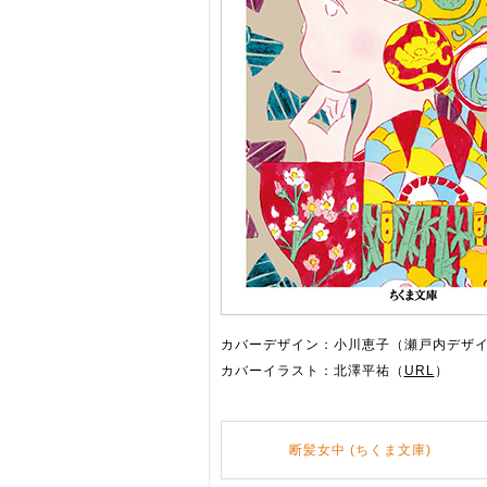
カバーデザイン：小川恵子（瀬戸内デザ
カバーイラスト：北澤平祐（
URL
）
断髪女中 (ちくま文庫)