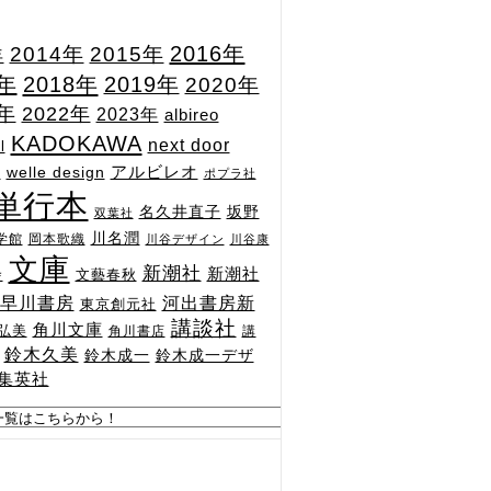
2015年
2016年
2014年
年
7年
2018年
2019年
2020年
1年
2022年
2023年
albireo
KADOKAWA
next door
l
n
アルビレオ
welle design
ポプラ社
単行本
坂野
名久井直子
双葉社
川名潤
学館
岡本歌織
川谷デザイン
川谷康
文庫
新潮社
新潮社
文藝春秋
舎
河出書房新
早川書房
東京創元社
講談社
角川文庫
弘美
角川書店
講
鈴木久美
鈴木成一
鈴木成一デザ
集英社