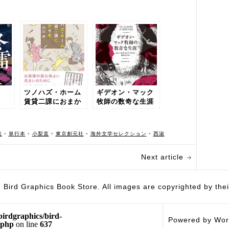
ツノハズ・ホーム
ギデオン・マック
賃貸二課におまか
牧師の数奇な生涯
せを
聡
•
単行本
•
小梨直
•
東京創元社
•
海外文学セレクション
•
西淑
Next article
hics Book Store. All images are copyrighted by their 
birdgraphics/bird-
Powered by Wor
.php
on line
637