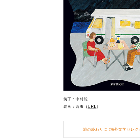
装丁：中村聡
装画：西淑（
URL
）
旅の終わりに (海外文学セレク