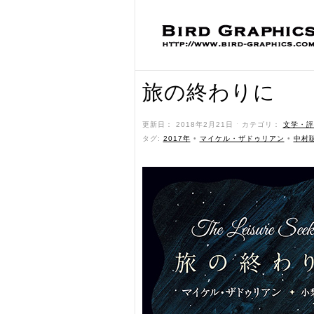
旅の終わりに
更新日： 2018年2月21日 ˑ カテゴリ：
文学・評
タグ:
2017年
•
マイケル・ザドゥリアン
•
中村