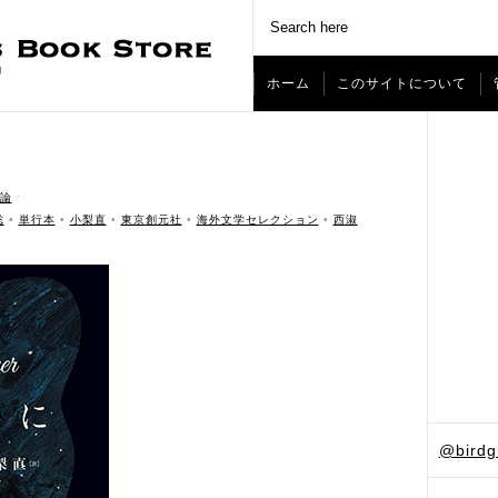
ホーム
このサイトについて
論
ˑ
聡
•
単行本
•
小梨直
•
東京創元社
•
海外文学セレクション
•
西淑
@bird