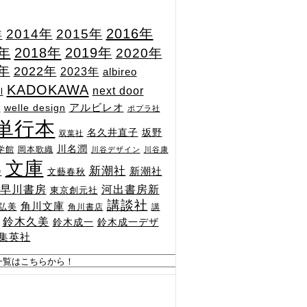
2015年
2016年
2014年
年
7年
2018年
2019年
2020年
1年
2022年
2023年
albireo
KADOKAWA
next door
l
n
アルビレオ
welle design
ポプラ社
単行本
坂野
名久井直子
双葉社
川名潤
学館
岡本歌織
川谷デザイン
川谷康
文庫
新潮社
新潮社
文藝春秋
舎
河出書房新
早川書房
東京創元社
講談社
角川文庫
弘美
角川書店
講
鈴木久美
鈴木成一
鈴木成一デザ
集英社