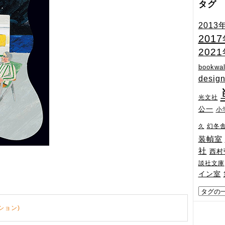
タグ
2013
201
202
bookwal
desig
光文社
公一
小
幻冬
久
装幀室
社
西村
談社文庫
イン室
ション)