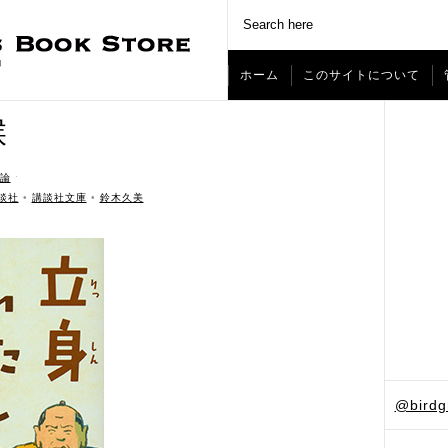
ホーム
このサイトについて
候
論
ˑ
談社
•
講談社文庫
•
鈴木久美
@bird