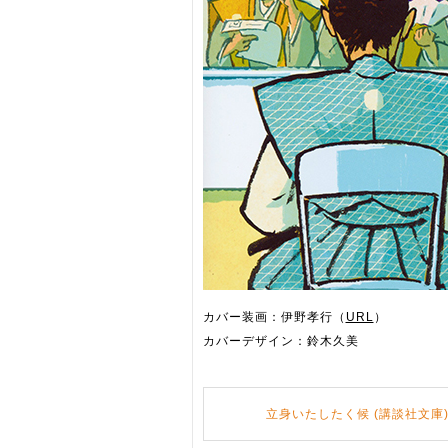
カバー装画：伊野孝行（
URL
）
カバーデザイン：鈴木久美
立身いたしたく候 (講談社文庫