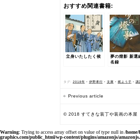
おすすめ関連書籍:
立身いたしたく候
夢の燈影 新選
名録
タグ:
2018年
•
伊野孝行
•
文庫
•
梶よう子
•
講
Previous article
© 2018 すてきな装丁や装画の本屋 Bird Grap
Warning
: Trying to access array offset on value of type null in
/home/
graphics.com/public_html/wp-content/plugins/amazonjs/amazonjs