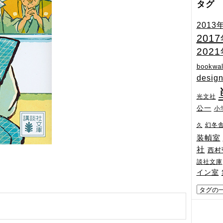
タグ
2013
201
202
bookwal
desig
光文社
公一
小
幻冬
久
装幀室
社
西村
談社文庫
イン室
)