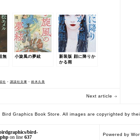
組無
小旋風の夢絃
新装版 顔に降りか
かる雨
談社
•
講談社文庫
•
鈴木久美
Next article
hics Book Store. All images are copyrighted by their 
birdgraphics/bird-
Powered by Wor
.php
on line
637