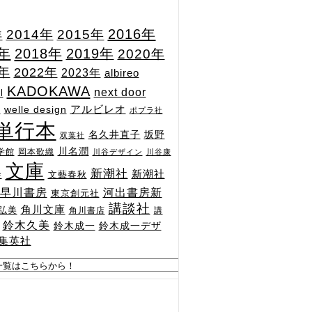
2015年
2016年
2014年
年
7年
2018年
2019年
2020年
1年
2022年
2023年
albireo
KADOKAWA
next door
l
n
アルビレオ
welle design
ポプラ社
単行本
坂野
名久井直子
双葉社
川名潤
学館
岡本歌織
川谷デザイン
川谷康
文庫
新潮社
新潮社
文藝春秋
舎
河出書房新
早川書房
東京創元社
講談社
角川文庫
弘美
角川書店
講
鈴木久美
鈴木成一
鈴木成一デザ
集英社