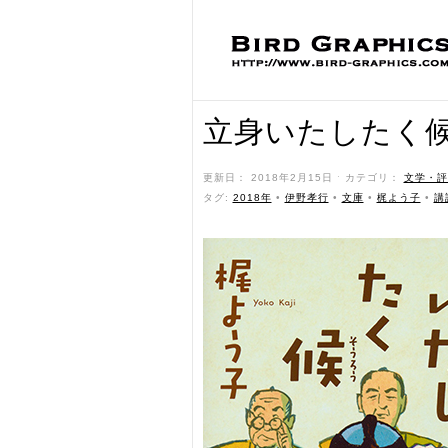
立身いたしたく
更新日： 2018年2月15日 ˑ カテゴリ：
文学・評
タグ:
2018年
•
伊野孝行
•
文庫
•
梶よう子
•
講