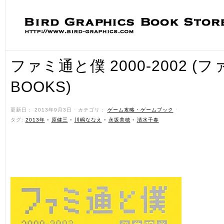
ファミ通と僕 2000-2002 (
BOOKS)
更新日： 2013年9月3日 ˑ カテゴリ：
ゲーム攻略・ゲームブック
ˑ
タグ:
2013年
•
原健三
•
川嶋ななえ
•
永坂美穂
•
清水千春