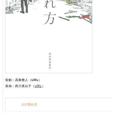
装幀：高柳雅人（
URL
）
装画：西川真以子（
URL
）
人の昏れ方