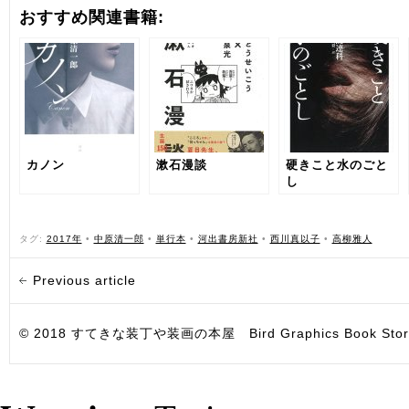
おすすめ関連書籍:
カノン
漱石漫談
硬きこと水のごと
し
タグ:
2017年
•
中原清一郎
•
単行本
•
河出書房新社
•
西川真以子
•
高柳雅人
Previous article
© 2018 すてきな装丁や装画の本屋 Bird Graphics Book Store. All i