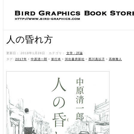
人の昏れ方
更新日： 2018年1月26日 ˑ カテゴリ：
文学・評論
ˑ
タグ:
2017年
•
中原清一郎
•
単行本
•
河出書房新社
•
西川真以子
•
高柳雅人