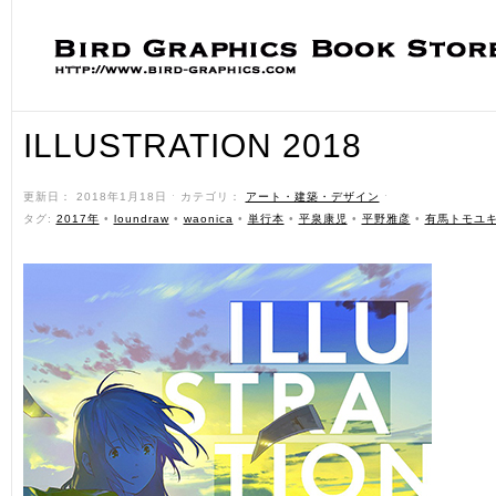
ILLUSTRATION 2018
更新日： 2018年1月18日 ˑ カテゴリ：
アート・建築・デザイン
ˑ
タグ:
2017年
•
loundraw
•
waonica
•
単行本
•
平泉康児
•
平野雅彦
•
有馬トモユ