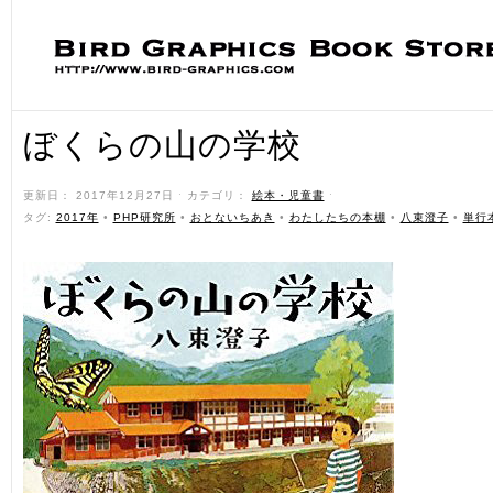
ぼくらの山の学校
更新日： 2017年12月27日 ˑ カテゴリ：
絵本・児童書
ˑ
タグ:
2017年
•
PHP研究所
•
おとないちあき
•
わたしたちの本棚
•
八束澄子
•
単行