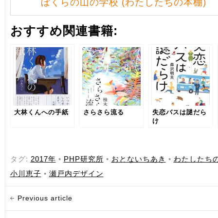
ぼくらの山の学校 (わたしたちの本棚)
おすすめ関連書籍:
大林くんへの手紙
さらさら流る
失恋バスは謎だら
け
タグ:
2017年
•
PHP研究所
•
おとないちあき
•
わたしたち
小川恵子
•
瀬戸内デザイン
Previous article