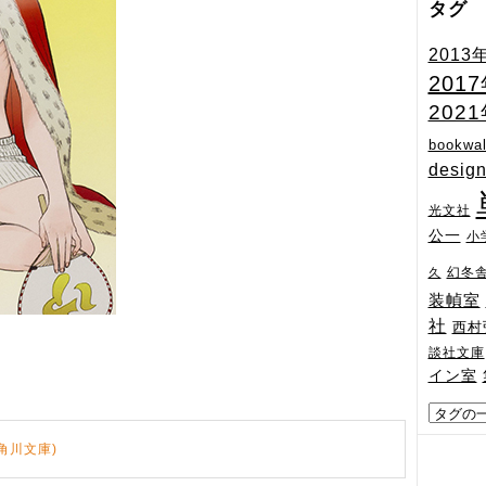
タグ
2013
201
202
bookwal
desig
光文社
公一
小
幻冬
久
装幀室
社
西村
談社文庫
イン室
角川文庫)