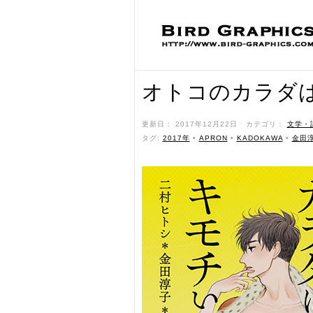
オトコのカラダ
更新日： 2017年12月22日 ˑ カテゴリ：
文学・
タグ:
2017年
•
APRON
•
KADOKAWA
•
‎金田