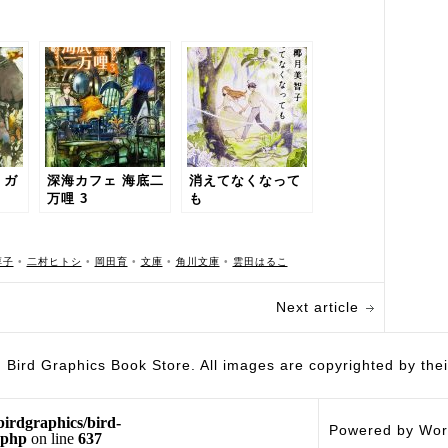
 ガ
深海カフェ 海底二
消えてなくなって
万哩 3
も
淳子
•
二村ヒトシ
•
岡田育
•
文庫
•
角川文庫
•
雲田はるこ
Next article
hics Book Store. All images are copyrighted by their 
birdgraphics/bird-
Powered by Wor
.php
on line
637