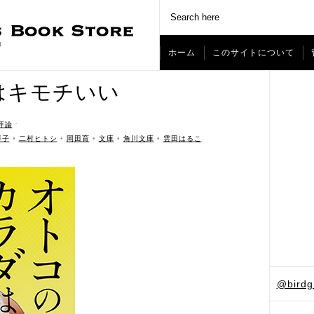
ホーム
このサイトについて
はキモチいい
評論
ˑ
淳子
•
二村ヒトシ
•
岡田育
•
文庫
•
角川文庫
•
雲田はるこ
@bird