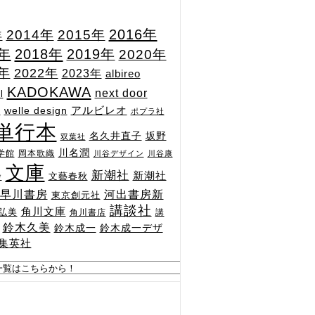
2015年
2016年
2014年
年
7年
2018年
2019年
2020年
1年
2022年
2023年
albireo
KADOKAWA
next door
l
n
アルビレオ
welle design
ポプラ社
単行本
坂野
名久井直子
双葉社
川名潤
学館
岡本歌織
川谷デザイン
川谷康
文庫
新潮社
新潮社
文藝春秋
舎
河出書房新
早川書房
東京創元社
講談社
角川文庫
弘美
角川書店
講
鈴木久美
鈴木成一
鈴木成一デザ
集英社