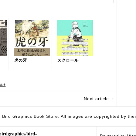
虎の牙
スクロール
談社
Next article
hics Book Store. All images are copyrighted by their 
birdgraphics/bird-