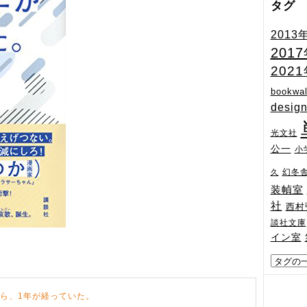
タグ
2013
201
202
bookwal
desig
光文社
公一
小
幻冬
久
装幀室
社
西村
談社文庫
イン室
ら、1年が経っていた。