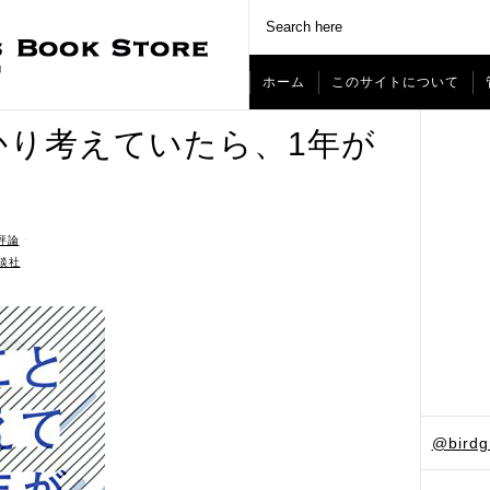
ホーム
このサイトについて
かり考えていたら、1年が
評論
ˑ
談社
@bird