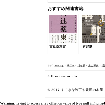
おすすめ関連書籍:
宮辻薬東宮
再起動
タグ:
2017年
•
単行本
•
川名潤
•
東山彰良
•
講
Previous article
© 2017 すてきな装丁や装画の本屋 Bird Grap
Warning
: Trying to access array offset on value of type null in
/home/