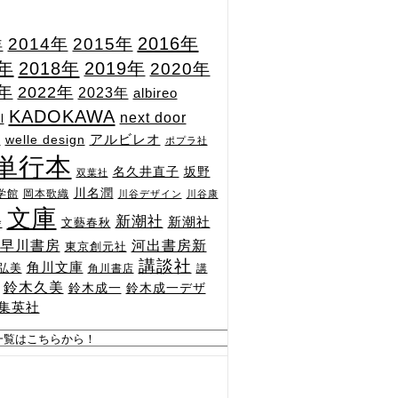
2015年
2016年
2014年
年
7年
2018年
2019年
2020年
1年
2022年
2023年
albireo
KADOKAWA
next door
l
n
アルビレオ
welle design
ポプラ社
単行本
坂野
名久井直子
双葉社
川名潤
学館
岡本歌織
川谷デザイン
川谷康
文庫
新潮社
新潮社
文藝春秋
舎
河出書房新
早川書房
東京創元社
講談社
角川文庫
弘美
角川書店
講
鈴木久美
鈴木成一
鈴木成一デザ
集英社