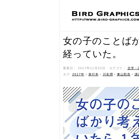
女の子のことば
経っていた。
更新日： 2017年11月22日 ˑ カテゴリ：
文学・
タグ:
2017年
•
単行本
•
川名潤
•
東山彰良
•
講