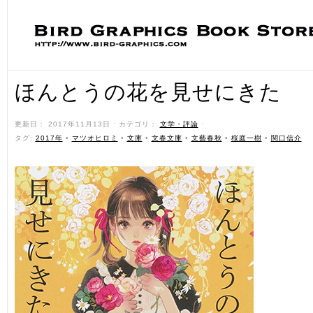
ほんとうの花を見せにきた
更新日： 2017年11月13日 ˑ カテゴリ：
文学・評論
ˑ
タグ:
2017年
•
マツオヒロミ
•
文庫
•
文春文庫
•
文藝春秋
•
桜庭一樹
•
関口信介