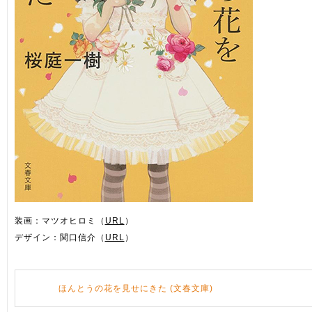
装画：マツオヒロミ（
URL
）
デザイン：関口信介（
URL
）
ほんとうの花を見せにきた (文春文庫)