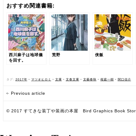
おすすめ関連書籍:
西川麻子は地球儀
荒野
侠飯
を回す。
タグ:
2017年
•
マツオヒロミ
•
文庫
•
文春文庫
•
文藝春秋
•
桜庭一樹
•
関口信介
Previous article
© 2017 すてきな装丁や装画の本屋 Bird Graphics Book Store. All i