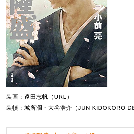
装画：遠田志帆（
URL
）
装幀：城所潤・大谷浩介（JUN KIDOKORO D