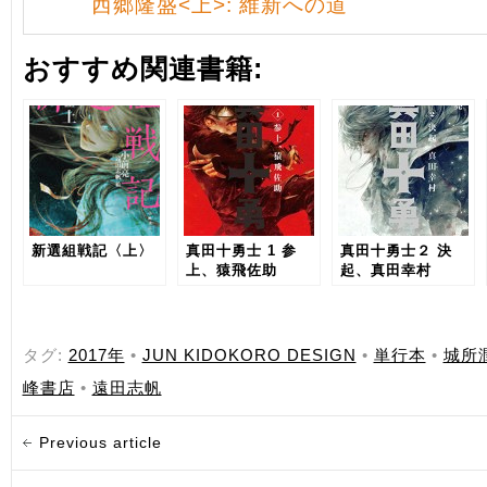
西郷隆盛<上>: 維新への道
おすすめ関連書籍:
新選組戦記〈上〉
真田十勇士 1 参
真田十勇士２ 決
上、猿飛佐助
起、真田幸村
タグ:
2017年
•
JUN KIDOKORO DESIGN
•
単行本
•
城所
峰書店
•
遠田志帆
Previous article