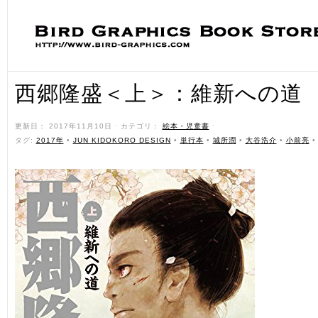
西郷隆盛＜上＞：維新への道
更新日： 2017年11月10日 ˑ カテゴリ：
絵本・児童書
ˑ
タグ:
2017年
•
JUN KIDOKORO DESIGN
•
単行本
•
城所潤
•
大谷浩介
•
小前亮