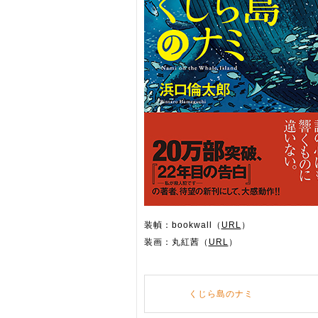
装幀：bookwall（
URL
）
装画：丸紅茜（
URL
）
くじら島のナミ