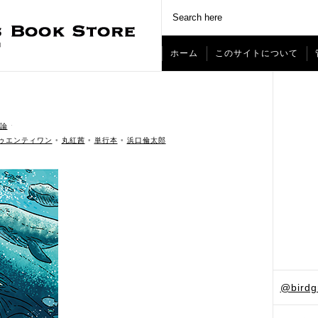
ホーム
このサイトについて
論
ˑ
ゥエンティワン
•
丸紅茜
•
単行本
•
浜口倫太郎
@bird