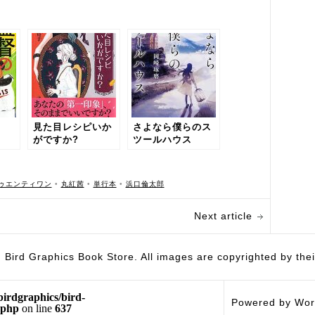
見た目レシピいか
さよなら僕らのス
がですか?
ツールハウス
ゥエンティワン
•
丸紅茜
•
単行本
•
浜口倫太郎
Next article
hics Book Store. All images are copyrighted by their 
birdgraphics/bird-
Powered by Wor
.php
on line
637