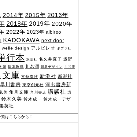
2015年
2016年
2014年
年
7年
2018年
2019年
2020年
1年
2022年
2023年
albireo
KADOKAWA
next door
l
n
アルビレオ
welle design
ポプラ社
単行本
坂野
名久井直子
双葉社
川名潤
学館
岡本歌織
川谷デザイン
川谷康
文庫
新潮社
新潮社
文藝春秋
舎
河出書房新
早川書房
東京創元社
講談社
角川文庫
弘美
角川書店
講
鈴木久美
鈴木成一
鈴木成一デザ
集英社