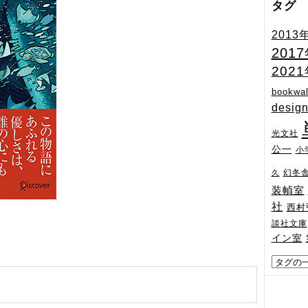
タグ
2013
201
202
bookwal
desig
光文社
公一
小
幻冬
久
装幀室
社
西村
談社文庫
イン室