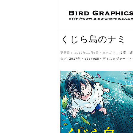
くじら島のナミ
更新日： 2017年11月6日 ˑ カテゴリ：
文学・評
タグ:
2017年
•
bookwall
•
ディスカヴァー・ト