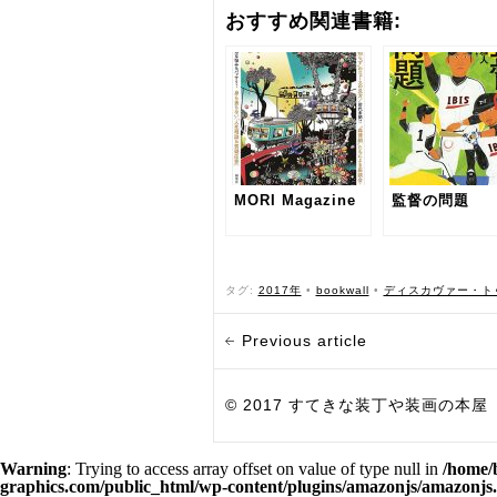
おすすめ関連書籍:
MORI Magazine
監督の問題
タグ:
2017年
•
bookwall
•
ディスカヴァー・ト
Previous article
© 2017 すてきな装丁や装画の本屋 Bird Grap
Warning
: Trying to access array offset on value of type null in
/home/
graphics.com/public_html/wp-content/plugins/amazonjs/amazonjs