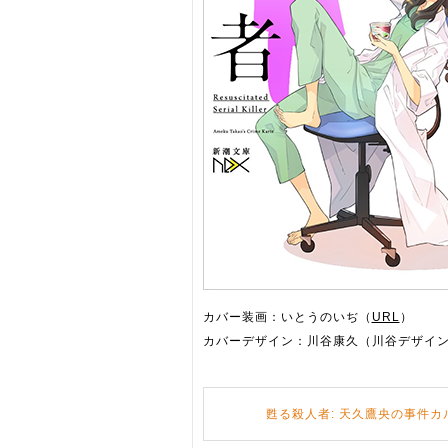
カバー装画：いとうのいぢ（
URL
）
カバーデザイン：川谷康久（川谷デザイ
甦る殺人者: 天久鷹央の事件カル