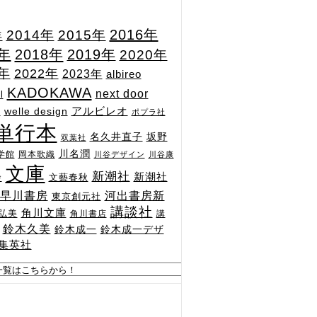
2015年
2016年
2014年
年
7年
2018年
2019年
2020年
1年
2022年
2023年
albireo
KADOKAWA
next door
l
n
アルビレオ
welle design
ポプラ社
単行本
坂野
名久井直子
双葉社
川名潤
学館
岡本歌織
川谷デザイン
川谷康
文庫
新潮社
新潮社
文藝春秋
舎
河出書房新
早川書房
東京創元社
講談社
角川文庫
弘美
角川書店
講
鈴木久美
鈴木成一
鈴木成一デザ
集英社