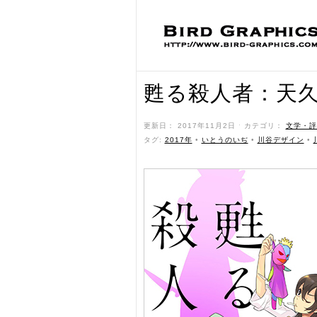
甦る殺人者：天
更新日： 2017年11月2日 ˑ カテゴリ：
文学・評
タグ:
2017年
•
いとうのいぢ
•
川谷デザイン
•