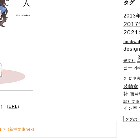
タグ
2013
201
202
bookwal
desig
光文社
公一
小
幻冬
久
装幀室
社
西村
談社文庫
ン）（
URL
）
イン室
テ (新潮文庫nex)