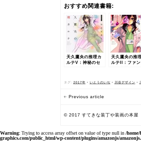
おすすめ関連書籍:
天久鷹央の推理カ
天久鷹央の推
ルテV：神秘のセ
ルテII：ファ
ラピスト
ムの病棟
タグ:
2017年
•
いとうのいぢ
•
川谷デザイン
•
Previous article
© 2017 すてきな装丁や装画の本屋 Bird Grap
Warning
: Trying to access array offset on value of type null in
/home/
graphics.com/public_html/wp-content/plugins/amazonjs/amazonjs