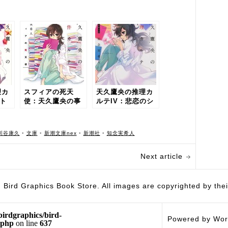
理カ
スフィアの死天
天久鷹央の推理カ
ント
使：天久鷹央の事
ルテIV：悲恋のシ
件カルテ
ンドローム
川谷康久
•
文庫
•
新潮文庫nex
•
新潮社
•
知念実希人
Next article
hics Book Store. All images are copyrighted by their 
birdgraphics/bird-
Powered by Wor
.php
on line
637