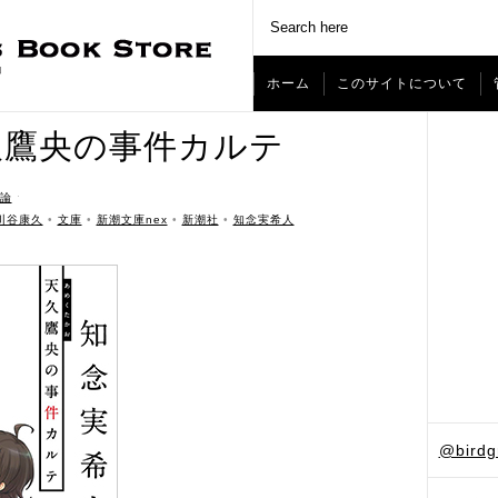
ホーム
このサイトについて
久鷹央の事件カルテ
論
ˑ
川谷康久
•
文庫
•
新潮文庫nex
•
新潮社
•
知念実希人
@bird