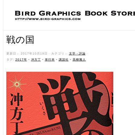
戦の国
更新日： 2017年10月19日 ˑ カテゴリ：
文学・評論
ˑ
タグ:
2017年
•
冲方丁
•
単行本
•
講談社
•
高柳雅人