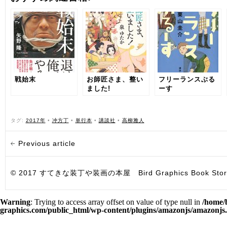
戦始末
お師匠さま、整い
フリーランスぶる
ました!
ーす
タグ:
2017年
•
冲方丁
•
単行本
•
講談社
•
高柳雅人
Previous article
© 2017 すてきな装丁や装画の本屋 Bird Graphics Book Store. All i
Warning
: Trying to access array offset on value of type null in
/home/
graphics.com/public_html/wp-content/plugins/amazonjs/amazonjs