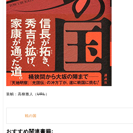
装幀：高柳雅人（
URL
）
戦の国
おすすめ関連書籍: