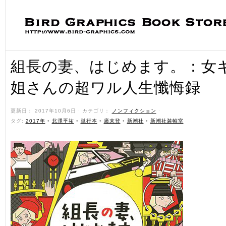
組長の妻、はじめます。：女
姐さんの超ワル人生懺悔録
更新日： 2017年10月6日 ˑ カテゴリ：
ノンフィクション
ˑ
タグ:
2017年
•
北澤平祐
•
単行本
•
廣末登
•
新潮社
•
新潮社装幀室