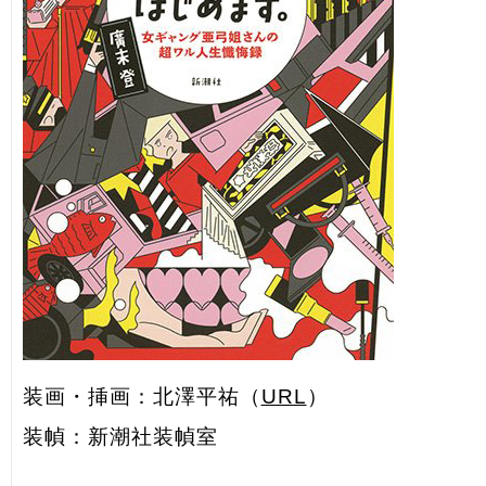
装画・挿画：北澤平祐（
URL
）
装幀：新潮社装幀室