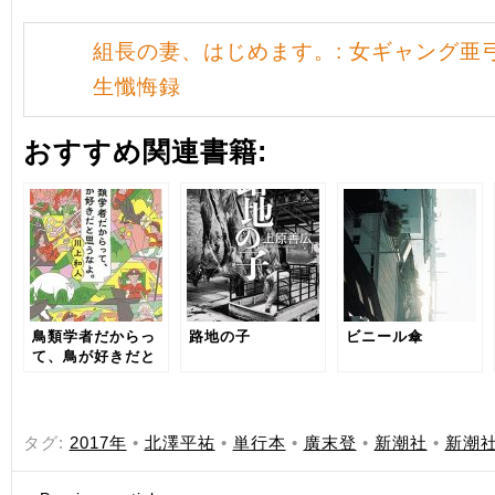
組長の妻、はじめます。: 女ギャング亜
生懺悔録
おすすめ関連書籍:
鳥類学者だからっ
路地の子
ビニール傘
て、鳥が好きだと
思うなよ。
タグ:
2017年
•
北澤平祐
•
単行本
•
廣末登
•
新潮社
•
新潮