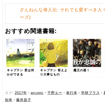
ざんねんな偉人伝: それでも愛すべき人々
ーズ)
おすすめ関連書籍:
キャプテン 君は何
キャプテン 答えよ
魔王の器 I
かができる
り大事なもの
タグ:
2017年
•
arcoinc
•
千野エー
•
単行本
•
学研プラス
•
知幸
•
藤井昌子