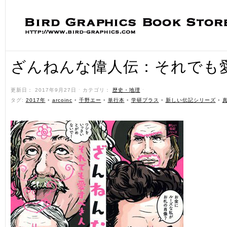
ざんねんな偉人伝：それでも
更新日： 2017年9月27日 ˑ カテゴリ：
歴史・地理
ˑ
タグ:
2017年
•
arcoinc
•
千野エー
•
単行本
•
学研プラス
•
新しい伝記シリーズ
•