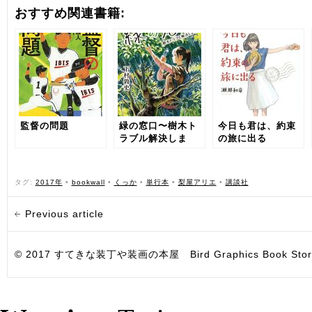
おすすめ関連書籍:
監督の問題
緑の窓口〜樹木ト
今日も君は、約束
ラブル解決しま
の旅に出る
す〜
タグ:
2017年
•
bookwall
•
くっか
•
単行本
•
梨屋アリエ
•
講談社
Previous article
© 2017 すてきな装丁や装画の本屋 Bird Graphics Book Store. All i