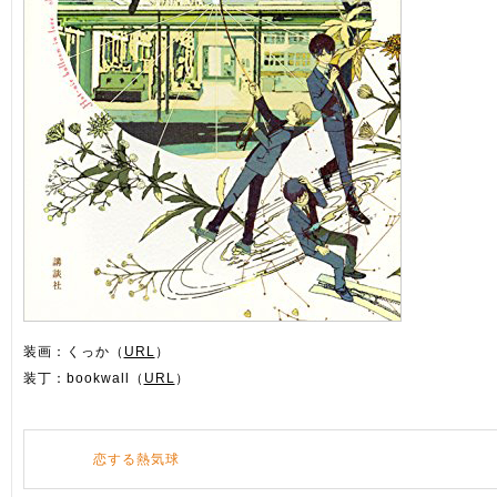
装画：くっか（
URL
）
装丁：bookwall（
URL
）
恋する熱気球