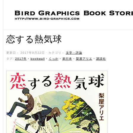
恋する熱気球
更新日： 2017年9月22日 ˑ カテゴリ：
文学・評論
ˑ
タグ:
2017年
•
bookwall
•
くっか
•
単行本
•
梨屋アリエ
•
講談社