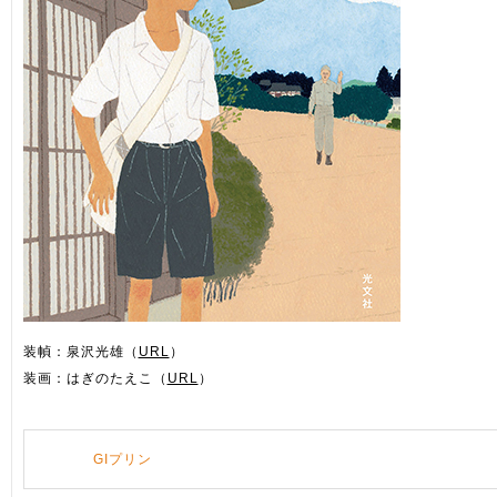
装幀：泉沢光雄（
URL
）
装画：はぎのたえこ（
URL
）
GIプリン