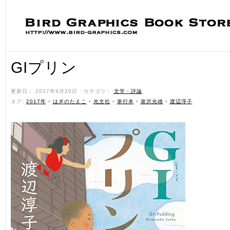
GIプリン
更新日： 2017年9月20日 ˑ カテゴリ：
文学・評論
ˑ
タグ:
2017年
•
はぎのたえこ
•
光文社
•
単行本
•
泉沢光雄
•
渡辺淳子