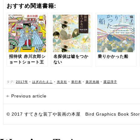
おすすめ関連書籍:
招待状 赤川次郎シ
名探偵は嘘をつか
乗りかかった船
ョートショート王
ない
国
タグ:
2017年
•
はぎのたえこ
•
光文社
•
単行本
•
泉沢光雄
•
渡辺淳子
Previous article
© 2017 すてきな装丁や装画の本屋 Bird Graphics Book Store. All i