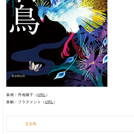
装画：丹地陽子（
URL
）
装幀：フラグメント（
URL
）
宝石鳥