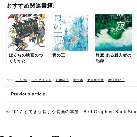
おすすめ関連書籍:
ぼくらの映画のつ
青の王
静寂 ある殺人者の
くりかた
記録
タグ:
2017年
•
フラグメント
•
丹地陽子
•
単行本
•
東京創元社
•
鴇澤亜妃子
Previous article
© 2017 すてきな装丁や装画の本屋 Bird Graphics Book Store. All i