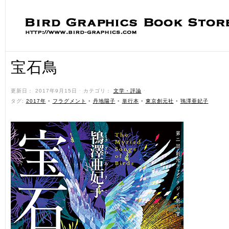
宝石鳥
更新日： 2017年9月15日 ˑ カテゴリ：
文学・評論
ˑ
タグ:
2017年
•
フラグメント
•
丹地陽子
•
単行本
•
東京創元社
•
鴇澤亜妃子